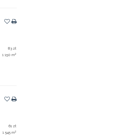
83 zł
2
1 150 m
61 zł
2
1 545 m