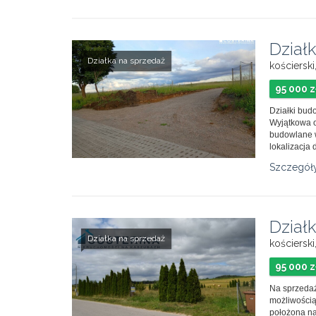
Dział
Działka na sprzedaż
kościerski
95 000 z
Działki bud
Wyjątkowa o
budowlane w
lokalizacja d
Szczegół
Dział
Działka na sprzedaż
kościerski
95 000 z
Na sprzedaż
możliwością
położona na