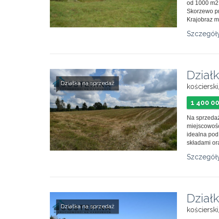
od 1000 m2
Skorzewo pr
Krajobraz m
Szczegół
Dział
Działka na sprzedaż
kościerski
1 400 00
Na sprzedaż
miejscowości
idealna pod
składami or
Szczegół
Dział
Działka na sprzedaż
kościerski