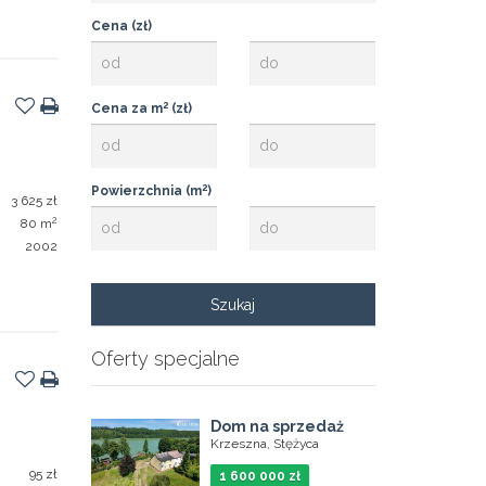
Cena (zł)
2
Cena za m
(zł)
2
Powierzchnia (m
)
3 625 zł
2
80 m
2002
Oferty specjalne
Dom na sprzedaż
Krzeszna, Stężyca
95 zł
1 600 000 zł