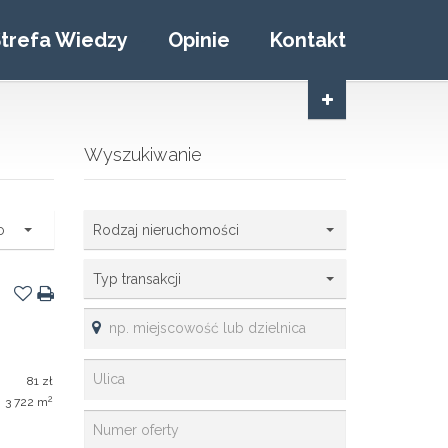
trefa Wiedzy
Opinie
Kontakt
Wyszukiwanie
o
Rodzaj nieruchomości
Typ transakcji
81 zł
2
3 722 m