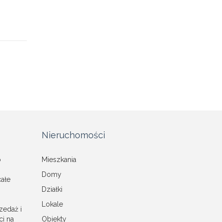
Nieruchomości
o
Mieszkania
Domy
całe
Działki
Lokale
zedaż i
i na
Obiekty