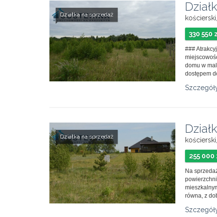
Dział
Działka na sprzedaż
kościerski
330 550 
### Atrakcy
miejscowośc
domu w malo
dostępem do 
Szczegół
Dział
Działka na sprzedaż
kościerski
255 000 
Na sprzedaż
powierzchn
mieszkalnym
równa, z do
Szczegół