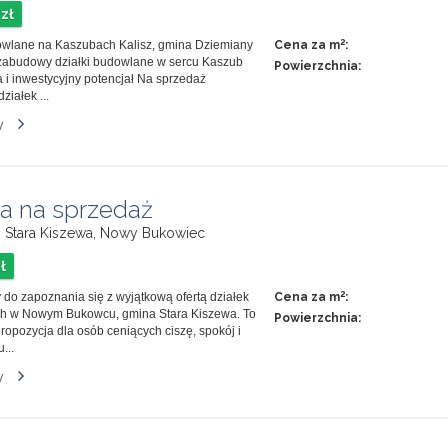
zł
2
owlane na Kaszubach Kalisz, gmina Dziemiany
Cena za m
:
zabudowy działki budowlane w sercu Kaszub
Powierzchnia:
a i inwestycyjny potencjał Na sprzedaż
ziałek ...
y
ka na sprzedaż
i, Stara Kiszewa, Nowy Bukowiec
ł
2
do zapoznania się z wyjątkową ofertą działek
Cena za m
:
h w Nowym Bukowcu, gmina Stara Kiszewa. To
Powierzchnia:
ropozycja dla osób ceniących ciszę, spokój i
...
y