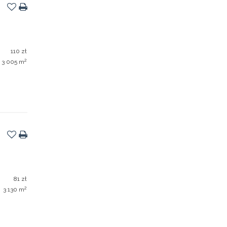
110 zł
2
3 005 m
81 zł
2
3 130 m