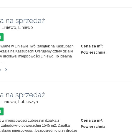
ka na sprzedaż
, Liniewo, Liniewo
ł
2
owlane w Liniewie Twój zakątek na Kaszubach
Cena za m
:
kazja na Kaszubach! Oferujemy cztery działki
Powierzchnia:
 urokliwej miejscowości Liniewo. To idealna
...
y
ka na sprzedaż
, Liniewo, Lubieszyn
ł
2
 w miejscowości Lubieszyn działka z
Cena za m
:
 zabudowy o powierzchni 1545 m2. Działka
Powierzchnia:
 skraju miejscowości, bezpośrednio przy drodze