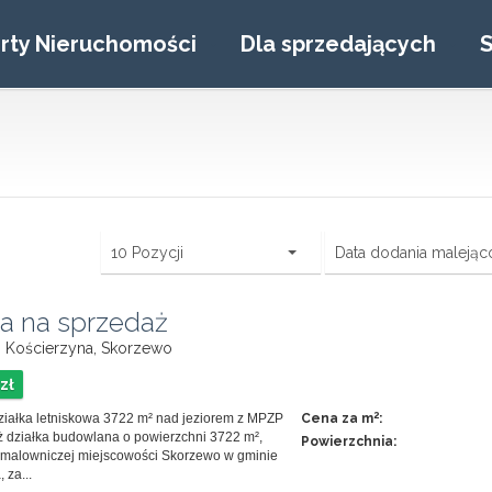
rty Nieruchomości
Dla sprzedających
S
10 Pozycji
Data dodania malejąc
ka na sprzedaż
i, Kościerzyna, Skorzewo
zł
2
iałka letniskowa 3722 m² nad jeziorem z MPZP
Cena za m
:
 działka budowlana o powierzchni 3722 m²,
Powierzchnia:
 malowniczej miejscowości Skorzewo w gminie
 za...