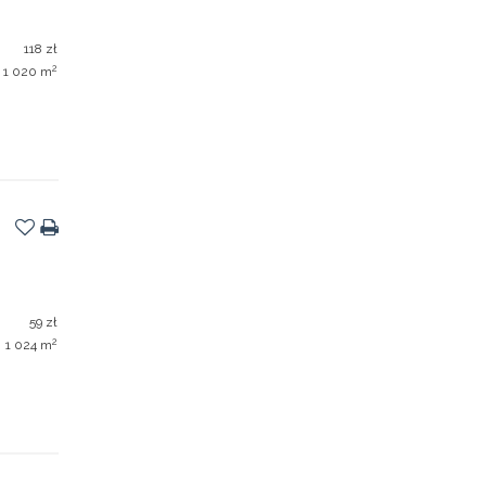
118 zł
2
1 020 m
59 zł
2
1 024 m