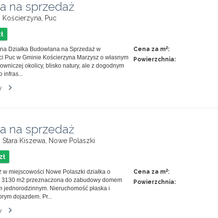
ka na sprzedaż
, Kościerzyna, Puc
zł
2
jna Działka Budowlana na Sprzedaż w
Cena za m
:
i Puc w Gminie Kościerzyna Marzysz o własnym
Powierzchnia:
wniczej okolicy, blisko natury, ale z dogodnym
infras...
y
ka na sprzedaż
, Stara Kiszewa, Nowe Polaszki
zł
2
 w miejscowości Nowe Polaszki działka o
Cena za m
:
i 3130 m2 przeznaczona do zabudowy domem
Powierzchnia:
 jednorodzinnym. Nieruchomość płaska i
brym dojazdem. Pr...
y