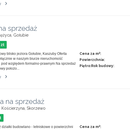
y
a sprzedaż
Stężyca, Gołubie
 zł
2
owy blisko jeziora Gołubie, Kaszuby Oferta
Cena za m
:
łącznie w naszym biurze nieruchomość
Powierzchnia:
 pod względem formalno-prawnym Na sprzedaż
Piętro:
Rok budowy:
owy położo...
y
ka na sprzedaż
i, Kościerzyna, Skorzewo
ł
2
 działki budowlano - letniskowe o powierzchni
Cena za m
: