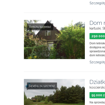
Szczegół
Dom n
Dom na sprzedaż
kartuski, 
290 000
Dom letnisk
dostępna wy
sprawdzona
dom letnisk
Szczegół
Dział
Działka na sprzedaż
kościersk
95 000 z
Na sprzedaż