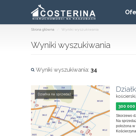
Ofe
Strona główna
Wyniki wyszukiwania
Wyniki wyszukiwania
Wyniki wyszukiwania:
34
Dział
Działka na sprzedaż
kościersk
300 000 
Skorzewo dz
Na sprzedaż
położona w
Kościerzyna,