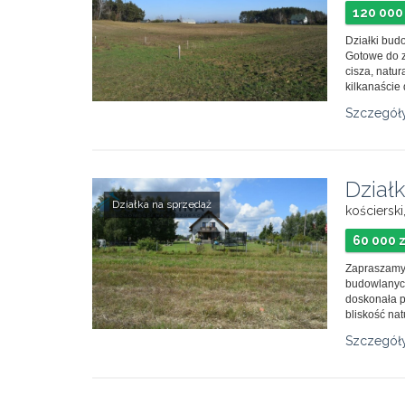
120 000 
Działki bud
Gotowe do 
cisza, natur
kilkanaście d
Szczegół
Dział
Działka na sprzedaż
kościersk
60 000 z
Zapraszamy 
budowlanyc
doskonała p
bliskość natu
Szczegół