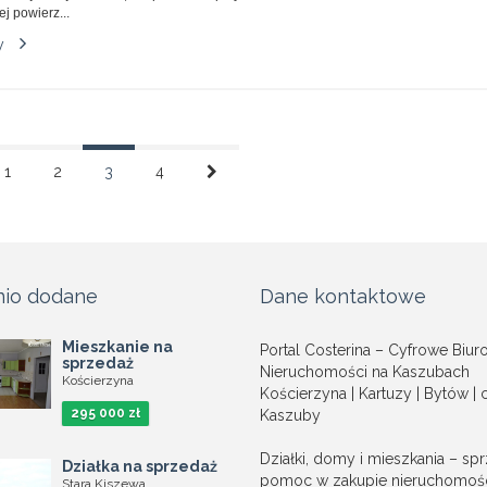
ej powierz...
y
1
2
3
4
nio dodane
Dane kontaktowe
Mieszkanie na
Portal Costerina – Cyfrowe Biur
sprzedaż
Nieruchomości na Kaszubach
Kościerzyna
Kościerzyna | Kartuzy | Bytów | 
295 000 zł
Kaszuby
Działki, domy i mieszkania – spr
Działka na sprzedaż
pomoc w zakupie nieruchomośc
Stara Kiszewa