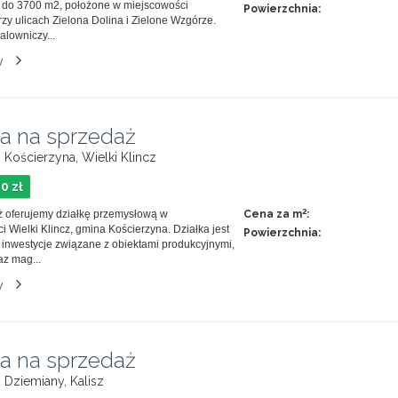
 do 3700 m2, położone w miejscowości
Powierzchnia:
zy ulicach Zielona Dolina i Zielone Wzgórze.
alowniczy...
y
ka na sprzedaż
, Kościerzyna, Wielki Klincz
0 zł
2
 oferujemy działkę przemysłową w
Cena za m
:
 Wielki Klincz, gmina Kościerzyna. Działka jest
Powierzchnia:
 inwestycje związane z obiektami produkcyjnymi,
az mag...
y
ka na sprzedaż
, Dziemiany, Kalisz