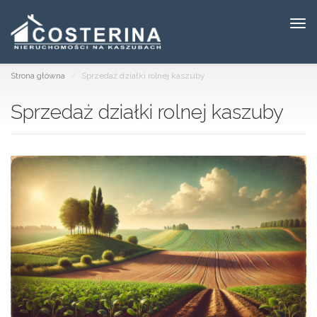
Tog
navi
Strona główna
Sprzedaż działki rolnej kaszuby
Sprzedaż działki rolnej kaszuby