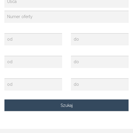
Cena (zł)
2
Cena za m
(zł)
2
Powierzchnia (m
)