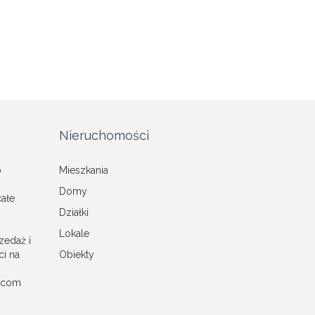
Nieruchomości
o
Mieszkania
Domy
całe
Działki
Lokale
zedaż i
i na
Obiekty
a.com