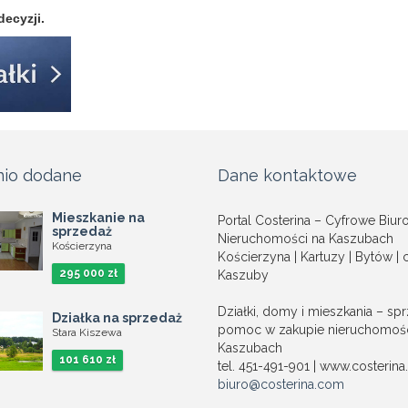
decyzji.
nio dodane
Dane kontaktowe
Mieszkanie na
Portal Costerina – Cyfrowe Biur
sprzedaż
Nieruchomości na Kaszubach
Kościerzyna
Kościerzyna | Kartuzy | Bytów | 
295 000 zł
Kaszuby
Działki, domy i mieszkania – spr
Działka na sprzedaż
pomoc w zakupie nieruchomośc
Stara Kiszewa
Kaszubach
101 610 zł
tel. 451-491-901 | www.costerin
biuro@costerina.com