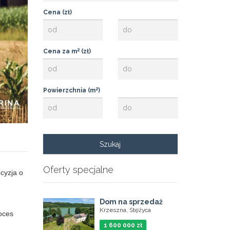
Cena (zł)
2
Cena za m
(zł)
2
Powierzchnia (m
)
Oferty specjalne
cyzja o
Dom na sprzedaż
Krzeszna, Stężyca
oces
1 600 000 zł