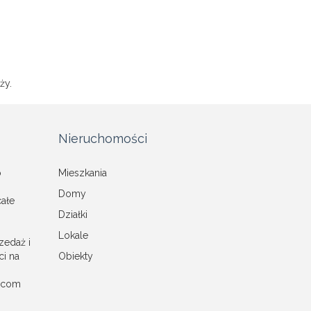
ży.
Nieruchomości
o
Mieszkania
Domy
całe
Działki
Lokale
zedaż i
i na
Obiekty
a.com