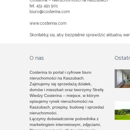
Costerina – Nieruchomości na Kaszubach
tel. 451 491 901
biuro@costerina.com
www.costerina.com
Skontaktuj się, aby bezpłatnie sprawdzić aktualną wa
O nas
Ostat
Costerina to portal i cyfrowe biuro
nieruchomości na Kaszubach.
Zajmujemy się sprzedażą działek,
domów i mieszkań oraz tworzymy Strefę
Wiedzy Costerina – miejsce, w którym
opisujemy rynek nieruchomości na
Kaszubach, przepisy, budowę i sprzedaż
nieruchomości.
Łączymy doświadczenie pośrednika z
marketingiem internetowym, zdjęciami,