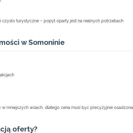
s
i czysto turystyczne – popyt oparty jest na realnych potrzebach
omości w Somoninie
sakcjach
ż w mniejszych wsiach, dlatego cena musi być precyzyjnie osadzon
cją oferty?