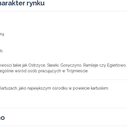
arakter rynku
nną
ch
ości takie jak Ostrzyce, Sławki, Goręczyno, Ramleje czy Egiertowo.
gólnie wśród osób pracujących w Trójmieście.
artuzach, jako największym ośrodku w powiecie kartuskim.
no