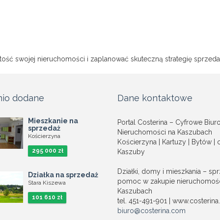
rtość swojej nieruchomości i zaplanować skuteczną strategię sprzeda
nio dodane
Dane kontaktowe
Mieszkanie na
Portal Costerina – Cyfrowe Biur
sprzedaż
Nieruchomości na Kaszubach
Kościerzyna
Kościerzyna | Kartuzy | Bytów | 
295 000 zł
Kaszuby
Działki, domy i mieszkania – spr
Działka na sprzedaż
pomoc w zakupie nieruchomośc
Stara Kiszewa
Kaszubach
101 610 zł
tel. 451-491-901 | www.costerin
biuro@costerina.com