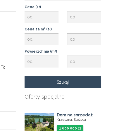
Cena (zł)
2
Cena za m
(zł)
2
Powierzchnia (m
)
 To
Oferty specjalne
Dom na sprzedaż
Krzeszna, Stężyca
1 600 000 zł